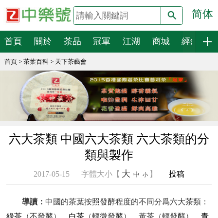
简体
搜索
首頁
關於
茶品
冠軍
江湖
商城
經銷
首頁
>
茶葉百科
>
天下茶藝會
六大茶類 中國六大茶類 六大茶類的分
類與製作
大
2017-05-15
字體大小【
】
投稿
中
小
導讀：
中國的茶葉按照發酵程度的不同分爲六大茶類：
綠茶
（不發酵）、
白茶
（輕微發酵）、黃茶（輕發酵）、
青