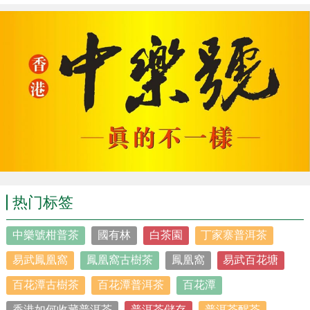
黃茶代表茶品有：君山銀針、蒙頂黃芽、沩山毛尖、廣東大
葉青等。黃茶在浸泡的過程中會産生産生大量的消化酶，保護脾胃幫
助消化，還能消除脂肪，預防食道癌。
【
青茶
】
青茶
（
烏龍茶
）屬于半發酵茶，品種較多，是中國六大茶類
中，獨具漢族特色的茶葉品類，它具有
紅茶
之甘醇、
綠茶
之鮮爽、花
茶之芳香。
青茶
特有的“搖青”工序使得它形成了“綠葉紅鑲邊”的特
热门标签
質。
中樂號柑普茶
國有林
白茶園
丁家寨普洱茶
易武鳳凰窩
鳳凰窩古樹茶
鳳凰窩
易武百花塘
其代表茶品有：大紅袍、閩北水仙、
鐵觀音
、鳳凰單枞等。
百花潭古樹茶
百花潭普洱茶
百花潭
青茶
（
烏龍茶
）作爲中國特種名茶，除了一般茶葉具有的功
香港如何收藏普洱茶
普洱茶儲存
普洱茶醒茶