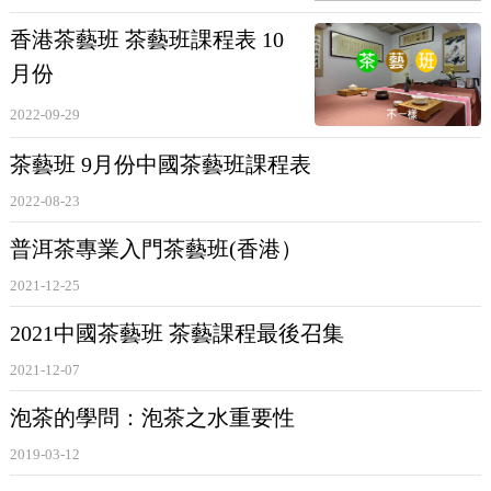
代表性茶品爲：白毫銀針、白牡丹、貢眉、壽眉、新工藝
白
茶
等。
香港茶藝班 茶藝班課程表 10
月份
白茶
中的“三抗三降”（抗輻射、抗氧化、抗腫瘤，降血壓、
2022-09-29
降血糖、降血脂）最顯功效，而新工藝
白茶
又比
白茶
中的其他茶品來
茶藝班 9月份中國茶藝班課程表
得更有效果，其中數新工藝
白茶
的防癌功效最強。
2022-08-23
【黃茶】
普洱茶專業入門茶藝班(香港）
黃茶爲我國特産，據史書記載早在十六世紀前我國勞動人民
2021-12-25
就發明了黃茶制法，它是由炒青
綠茶
制法演變而來的，所以在制法上
2021中國茶藝班 茶藝課程最後召集
近似于
綠茶
，但由于增加了悶黃過程，品質與
綠茶
有着明顯的不同，
2021-12-07
黃茶的品質特點是“黃葉黃湯黃葉底”，香氣清純，味厚爽正。湖南嶽
泡茶的學問：泡茶之水重要性
陽是中國黃茶之鄉。現在黃茶生産主要在湖南、安徽、湖北、四川、
浙江、福建和廣東等省。
2019-03-12