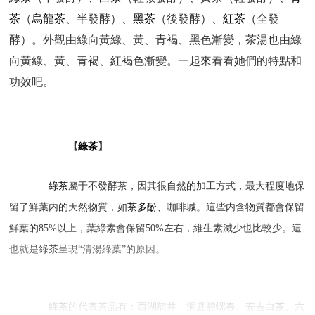
茶
（
烏龍茶
、半發酵）、
黑茶
（後發酵）、
紅茶
（全發
酵）。外觀由綠向黃綠、黃、青褐、黑色漸變，茶湯也由綠
向黃綠、黃、青褐、紅褐色漸變。一起來看看她們的特點和
功效吧。
【
綠茶
】
綠茶
屬于不發酵茶，因其很自然的加工方式，最大程度地保
留了鮮葉内的天然物質，如
茶多酚
、咖啡堿。這些内含物質都會保留
鮮葉的85%以上，葉綠素會保留50%左右，維生素減少也比較少。這
也就是
綠茶
呈現“清湯綠葉”的原因。
綠茶
的代表茶品有：西湖龍井、洞庭碧螺春、安吉
白茶
、六