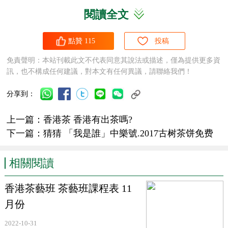
安瓜片、恩施玉露等等。
閱讀全文
科學研究表明，
綠茶
中保留的天然物質成分，具有防衰老、
點贊
115
投稿
防癌抗癌、殺菌消炎、美容護膚、提神醒腦、護齒明目、降脂助消化
免責聲明：本站刊載此文不代表同意其說法或描述，僅為提供更多資
等功效。
訊，也不構成任何建議，對本文有任何異議，請聯絡我們！
分享到：
【
白茶
】
上一篇：
香港茶 香港有出茶嗎?
白茶
屬微發酵茶。
白茶
成品茶多滿披白毫，如銀似雪，
下一篇：
猜猜 「我是誰」中樂號.2017古树茶饼免费
有“綠妝素裹”之美感，其湯色多呈黃色，清雅透亮，賞心悅目；毫香
送...
清新、嫩香持久；滋味鮮醇回甘。
白茶
産自福建東北部的福鼎，政
相關閱讀
和，建陽，松溪，其他地區幾乎不出産，是六大茶類裏“居住地”最單
香港茶藝班 茶藝班課程表 11
純的一種。
月份
2022-10-31