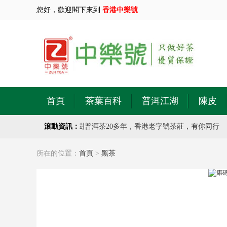
您好，歡迎閣下來到
香港中樂號
首頁
茶葉百科
普洱江湖
陳皮
中樂號茶莊，專注於古樹普洱茶20多年，香港老字號茶莊，有你同行
滾動資訊：
所在的位置：
首頁
>
黑茶