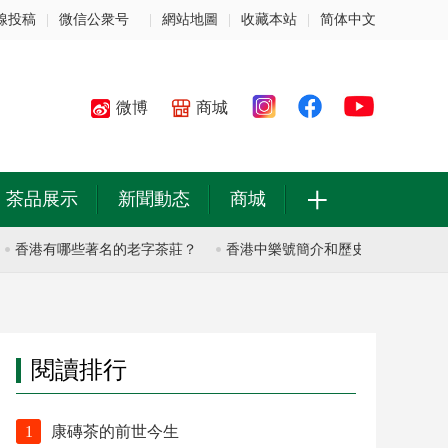
線投稿
|
微信公衆号
|
網站地圖
|
收藏本站
|
简体中文
微博
商城
+
茶品展示
新聞動态
商城
香港有哪些著名的老字茶莊？
香港中樂號簡介和歷史
香港中樂號
閱讀排行
1
康磚茶的前世今生