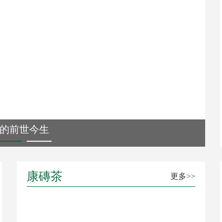
的前世今生
康磚茶
更多>>