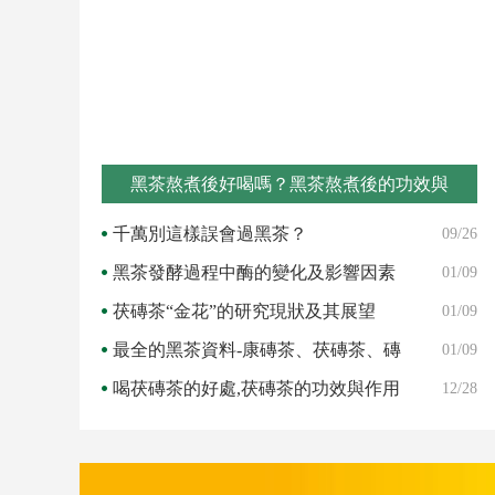
黑茶熬煮後好喝嗎？黑茶熬煮後的功效與
千萬別這樣誤會過黑茶？
09/26
黑茶發酵過程中酶的變化及影響因素
01/09
茯磚茶“金花”的研究現狀及其展望
01/09
最全的黑茶資料-康磚茶、茯磚茶、磚
01/09
茶、六安
喝茯磚茶的好處,茯磚茶的功效與作用
12/28