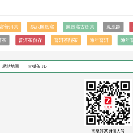
寨普洱茶
易武鳳凰窩
鳳凰窩古樹茶
鳳凰窩
洱茶
普洱茶儲存
普洱茶醒茶
陳年普洱
陳年
網站地圖
古樹茶.FB
高級評茶員個人号