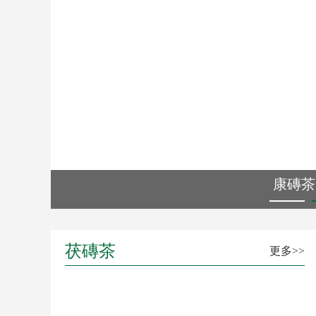
康磚茶
茯磚茶
更多>>