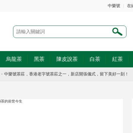
中樂號
|
在
烏龍茶
黑茶
陳皮說茶
白茶
紅茶
中樂號茶莊，香港老字號茶莊之一，新店開張儀式，留下美好一刻！