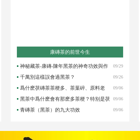
康磚茶的前世今生
神秘藏茶-康磚-陳年黑茶的神奇功效與作
09/29
用(視
千萬別這樣誤會過黑茶？
09/26
爲什麽茯磚茶茶梗多、茶葉碎、原料老
09/06
呢？黑
黑茶中爲什麽會有那麽多茶梗？特别是茯
09/06
磚
青磚茶（黑茶）的九大功效
09/06