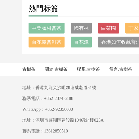
熱門标簽
中樂號柑普茶
國有林
白茶園
丁家
百花潭普洱茶
百花潭
香港如何收藏普
古樹茶
關於.古樹茶
聯系.古樹茶
留言.古樹茶
地址：香港九龍尖沙咀加連威老道51號
聯系電話：+852-2374 6188
WhatsApp：+852-92356000
地址：深圳市羅湖區建設路1046號4樓025A
聯系電話：13612850510