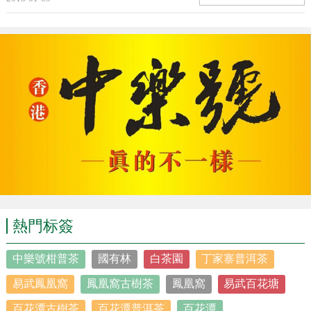
熱門标簽
中樂號柑普茶
國有林
白茶園
丁家寨普洱茶
易武鳳凰窩
鳳凰窩古樹茶
鳳凰窩
易武百花塘
百花潭古樹茶
百花潭普洱茶
百花潭