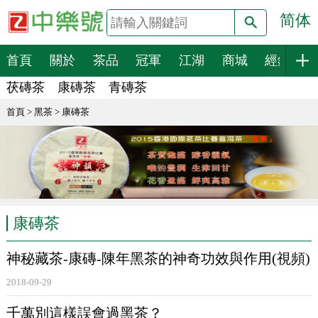
简体
搜索
首頁
關於
茶品
冠軍
江湖
商城
經銷
茯磚茶
康磚茶
青磚茶
首頁
>
黑茶
>
康磚茶
康磚茶
神秘藏茶-康磚-陳年黑茶的神奇功效與作用(視頻)
2018-09-29
千萬別這樣誤會過黑茶？