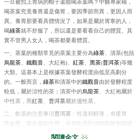
一旦被扣上胃病的帽子還能喝茶葉嗎？中醫專家稱，
喝茶葉究竟養胃還是傷胃，要因季節而異，更因人而
異。養胃那要看具體情況了，如果是屬於胃寒的人，
喝
綠茶
就不舒服了，所以還是要看看自己的體質。其
實不管男人女人，喝茶都要看體質。
一、茶葉的種類常見的茶葉主要分為
綠茶
、清茶(包括
烏龍茶
、
鐵觀音
、大紅袍)、
紅茶
、
黑茶
(
普洱茶
)等幾
大類。這基本上是根據茶葉發酵程度由低至高劃分
的。一般而言，
綠茶
和清茶中的
鐵觀音
由於發酵程度
較低，屬於涼性的茶；清茶中的
烏龍茶
、大紅袍屬於
中性茶，而
紅茶
、
普洱茶
屬於溫性茶。
二、飲茶的注意事項
普洱茶
：性溫和醇厚，有暖胃、
降血壓、降血脂的作用，長期飲用對減輕動脈粥樣硬
化和預防心血管疾病有效。
綠茶
：過敏體質喝
綠茶
易
閱讀全文