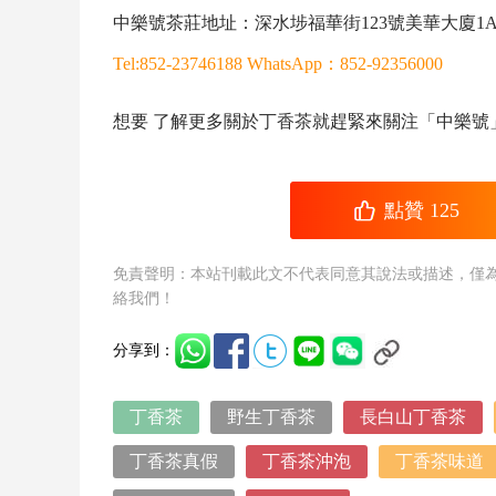
中樂號茶莊地址：深水埗福華街123號美華大廈1A
Tel:852-23746188 WhatsApp：852-92356000
想要 了解更多關於
丁香茶
就趕緊來關注「中樂號
點贊
125
免責聲明：本站刊載此文不代表同意其說法或描述，僅
絡我們！
分享到：
丁香茶
野生丁香茶
長白山丁香茶
丁香茶真假
丁香茶沖泡
丁香茶味道