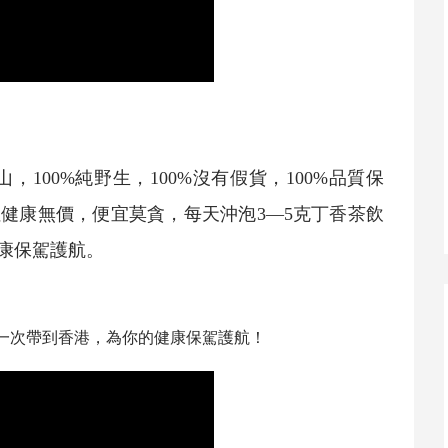
山，100%純野生，100%沒有假貨，100%品質保
健康無價，便宜莫貪，每天沖泡3—5克
丁香茶
飲
康保駕護航。
一次帶到香港，為你的健康保駕護航！