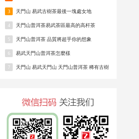
3
天門山 易武古樹茶最後一塊處女地
4
天門山普洱茶易武茶區最高的高杆茶
5
天門山普洱茶 品質將超乎你的想象
6
易武天門山普洱茶怎麼樣
7
天門山 易武天門山 天門山普洱茶 稀有古樹
茶