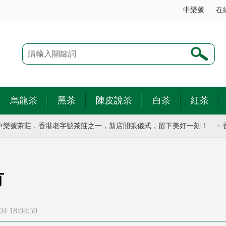
中樂號
|
在
烏龍茶
黑茶
陳皮說茶
白茶
紅茶
茶莊，香港老字號茶莊之一，新店開張儀式，留下美好一刻！
香港有
有
 18:04:50