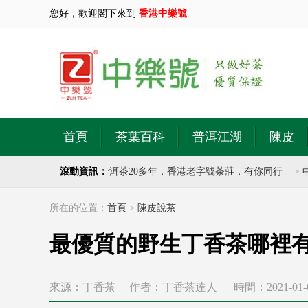
您好，歡迎閣下來到
香港中樂號
首頁
茶葉百科
普洱江湖
陳皮
茶莊，專注於古樹普洱茶20多年，香港老字號茶莊，有你同行
滾動資訊：
中樂號
所在的位置：
首頁
>
陳皮說茶
最優質的野生丁香茶哪裡
來源：丁香茶
作者：丁香茶達人
時間：2021-01-04