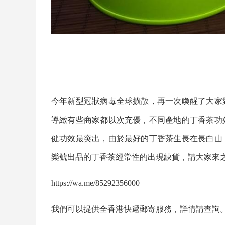
今年新型冠狀病毒全球擴散，再一次喚醒了大家
導緻有些商家都以次充優，不同產地的
丁香茶
功
健功效最突出，由於最好的
丁香茶
生長在長白山
樂號出品的
丁香茶
經常性的出現缺貨，請大家來
https://wa.me/85292356000
我們可以提供全香港快遞郵寄服務，詳情請查詢