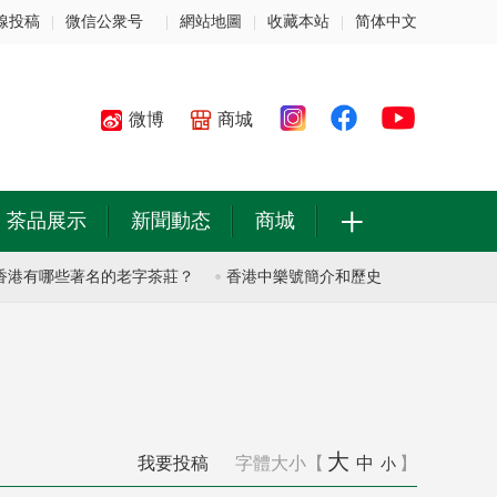
線投稿
|
微信公衆号
|
網站地圖
|
收藏本站
|
简体中文
微博
商城
+
茶品展示
新聞動态
商城
哪些著名的老字茶莊？
香港中樂號簡介和歷史
香港中樂號簡介和
大
我要投稿
字體大小【
中
】
小