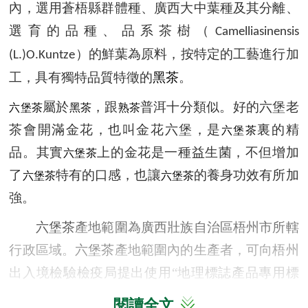
內，選用蒼梧縣群體種、廣西大中葉種及其分離、
選育的品種、品系茶樹（
Camelliasinensis
）的鮮葉為原料，按特定的工藝進行加
(L.)O.Kuntze
工，具有獨特品質特徵的
黑茶
。
屬於
，跟
普洱十分類似。好的六堡老
六堡茶
黑茶
熟茶
茶會開滿金花，也叫金花六堡，是
裏的精
六堡茶
品。其實
上的金花是一種益生菌，不但增加
六堡茶
了
特有的口感，也讓
的養身功效有所加
六堡茶
六堡茶
強。
六堡茶
產地範圍為廣西壯族自治區梧州市所轄
行政區域。
六堡茶
產地範圍內的生產者，可向梧州
出入境檢驗檢疫局提出使用
“地理標誌產品專用標
誌”的申請，經廣西出入境檢驗檢疫局審核，報國
閱讀全文