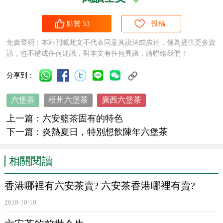
家質檢總局核準後予以公告。
六堡茶
的法定檢測機
構由廣西出入境檢驗檢疫局負責指定。
點贊
53
投稿
免責聲明：本站刊載此文不代表同意其說法或描述，僅為提供更多資
訊，也不構成任何建議，對本文有任何異議，請聯絡我們！
分享到：
六堡茶
梧州六堡茶
廣西六堡茶
上一篇：
六安籃茶固有的特色
下一篇：
炎熱夏日，特別想飲陳年六堡茶
相關閱讀
香港哪裡有六安茶賣? 六安茶香港哪裡有賣?
2019-10-10