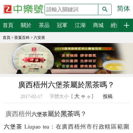
简体
搜索
首頁
關於
茶品
冠軍
江湖
商城
經銷
首頁
>
茶葉百科
>
六安茶
廣西梧州六堡茶屬於黑茶嗎？
大
2017-02-17
字體大小【
】
投稿
中
小
廣西梧州
屬於
黑茶
嗎？
六堡茶
六堡茶
Liupao tea
：在廣西梧州市行政轄區範圍