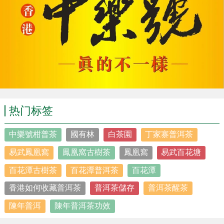
热门标签
中樂號柑普茶
國有林
白茶園
丁家寨普洱茶
易武鳳凰窩
鳳凰窩古樹茶
鳳凰窩
易武百花塘
百花潭古樹茶
百花潭普洱茶
百花潭
香港如何收藏普洱茶
普洱茶儲存
普洱茶醒茶
陳年普洱
陳年普洱茶功效