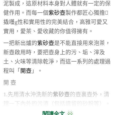
泥製成，這原材料本身對人體就有一定的保
健作用。而每一個
紫砂壺
製作都匠心獨撸
撬囆g性和實用性的完美結合，高雅可愛又
實用，愛茶、愛收藏的你值得擁有。
一把新出爐的
紫砂壺
是不能直接用來泡茶，
新壺啟用時，要把壺身上的污、垢、滓及
土、火味等清除乾淨，而這一系列的處理過
程叫「
開壺
」。
開
壺
1.
先用清水沖洗新的
紫砂壺
的壺裏壺外，清
理一下內外的污漬（包括遺留的砂粉等）。
閱讀全文