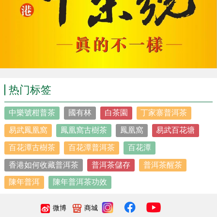
热门标签
中樂號柑普茶
國有林
白茶園
丁家寨普洱茶
易武鳳凰窩
鳳凰窩古樹茶
鳳凰窩
易武百花塘
百花潭古樹茶
百花潭普洱茶
百花潭
香港如何收藏普洱茶
普洱茶儲存
普洱茶醒茶
陳年普洱
陳年普洱茶功效
微博
商城