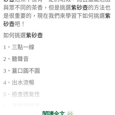
與眾不同的茶香，但是挑選
紫砂壺
的方法也
是很重要的，現在我們來學習下如何挑選
紫
砂壺
吧！
如何挑選
紫砂壺
1
、三點一線
2
、聽聲音
3
、蓋口圓不圓
4
、出水流暢
5
、檢查透氣性
6
、是否是新壺
閱讀全文