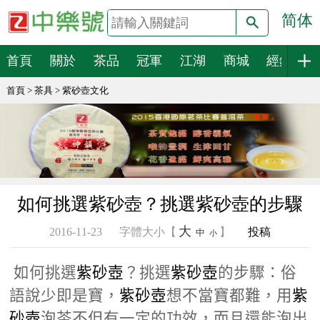
简体
搜索
首頁
關於
茶品
冠軍
江湖
商城
經銷
首頁
>
茶具
>
紫砂壺文化
如何挑選紫砂壺？挑選紫砂壺的步驟
大
2016-11-23
字體大小【
】
投稿
中
小
如何挑選
紫砂壺
？
挑選
紫砂壺
的步驟：
俗
語說少即是寶，
紫砂壺
想不當寶都難，用
紫
砂壺
泡茶不但有一定的功效，而且還能泡出